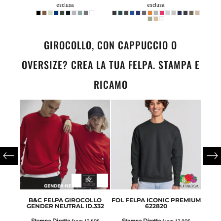
esclusa
esclusa
GIROCOLLO, CON CAPPUCCIO O
OVERSIZE? CREA LA TUA FELPA. STAMPA E
RICAMO
LL ZIP
B&C FELPA GIROCOLLO
FOL FELPA ICONIC PREMIUM
GI
GENDER NEUTRAL ID.332
622820
Sta