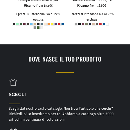
Stampa Diretta
Stampa Diretta
,50€
from
12,50€
from
13,90€
Ricamo
Ricamo
from
15,50€
from
16,90€
I pre
al 22%
I prezzi si intendono IVA al 22%
I prezzi si intendono IVA al 22%
esclusa
esclusa
DOVE NASCE IL TUO PRODOTTO
SCEGLI
Scegli dal nostro vasto catalogo. Non trovi l'articolo che cerchi?
Richiedilo! Lo inseriremo per te! Abbiamo a catalogo oltre 3000
articoli in centinaia di colorazioni.