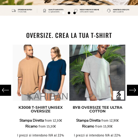
OVERSIZE. CREA LA TUA T-SHIRT
IRT
K3008 T-SHIRT UNISEX
BYB OVERSIZE TEE ULTRA
AWD
E
OVERSIZE
COTTON
Stampa Diretta
Stampa Diretta
Sta
,50€
from
12,50€
from
12,90€
Ricamo
Ricamo
from
15,50€
from
15,90€
al 22%
I prezzi si intendono IVA al 22%
I prezzi si intendono IVA al 22%
I pre