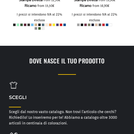
Stampa Diretta
Stampa Diretta
,50€
from
12,50€
from
13,90€
Ricamo
Ricamo
from
15,50€
from
16,90€
I pre
al 22%
I prezzi si intendono IVA al 22%
I prezzi si intendono IVA al 22%
esclusa
esclusa
DOVE NASCE IL TUO PRODOTTO
SCEGLI
Scegli dal nostro vasto catalogo. Non trovi l'articolo che cerchi?
Richiedilo! Lo inseriremo per te! Abbiamo a catalogo oltre 3000
articoli in centinaia di colorazioni.