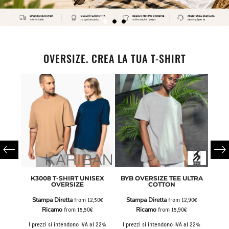
OVERSIZE. CREA LA TUA T-SHIRT
IRT
K3008 T-SHIRT UNISEX
BYB OVERSIZE TEE ULTRA
AWD
E
OVERSIZE
COTTON
Stampa Diretta
Stampa Diretta
Sta
,50€
from
12,50€
from
12,90€
Ricamo
Ricamo
from
15,50€
from
15,90€
al 22%
I prezzi si intendono IVA al 22%
I prezzi si intendono IVA al 22%
I pre