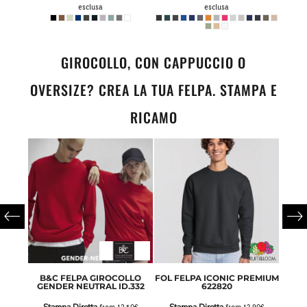
esclusa
esclusa
GIROCOLLO, CON CAPPUCCIO O
OVERSIZE? CREA LA TUA FELPA. STAMPA E
RICAMO
LL ZIP
B&C FELPA GIROCOLLO
FOL FELPA ICONIC PREMIUM
GI
GENDER NEUTRAL ID.332
622820
Sta