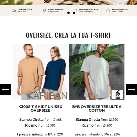
OVERSIZE. CREA LA TUA T-SHIRT
IRT
K3008 T-SHIRT UNISEX
BYB OVERSIZE TEE ULTRA
AWD
E
OVERSIZE
COTTON
Stampa Diretta
Stampa Diretta
Sta
,50€
from
12,50€
from
12,90€
Ricamo
Ricamo
from
15,50€
from
15,90€
al 22%
I prezzi si intendono IVA al 22%
I prezzi si intendono IVA al 22%
I pre