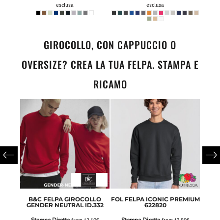
esclusa
esclusa
GIROCOLLO, CON CAPPUCCIO O
OVERSIZE? CREA LA TUA FELPA. STAMPA E
RICAMO
LL ZIP
B&C FELPA GIROCOLLO
FOL FELPA ICONIC PREMIUM
GI
GENDER NEUTRAL ID.332
622820
Sta