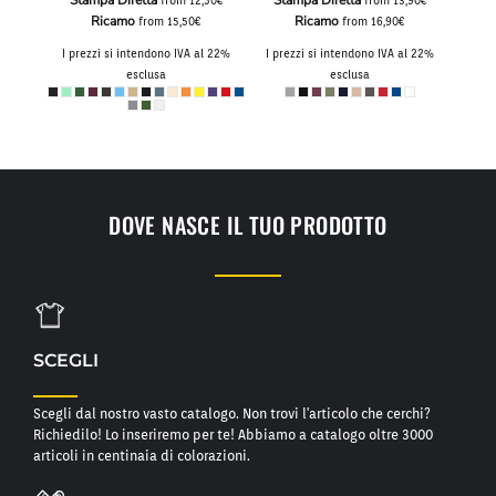
Stampa Diretta
Stampa Diretta
,50€
from
12,50€
from
13,90€
Ricamo
Ricamo
from
15,50€
from
16,90€
I pre
al 22%
I prezzi si intendono IVA al 22%
I prezzi si intendono IVA al 22%
esclusa
esclusa
DOVE NASCE IL TUO PRODOTTO
SCEGLI
Scegli dal nostro vasto catalogo. Non trovi l'articolo che cerchi?
Richiedilo! Lo inseriremo per te! Abbiamo a catalogo oltre 3000
articoli in centinaia di colorazioni.