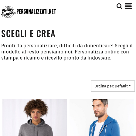
Default
Prezzo: Dal più Basso
Prezzo: Dal più Alto
SCEGLI E CREA
Date Added
Pronti da personalizzare, difficili da dimenticare! Scegli il
modello al resto pensiamo noi. Personalizza online con
stampa e ricamo e ricevilo pronto da indossare.
Ordina per: Default