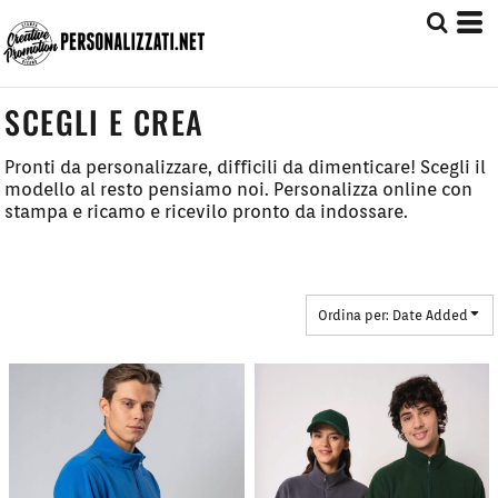
Default
Prezzo: Dal più Basso
Prezzo: Dal più Alto
SCEGLI E CREA
Date Added
Pronti da personalizzare, difficili da dimenticare! Scegli il
modello al resto pensiamo noi. Personalizza online con
stampa e ricamo e ricevilo pronto da indossare.
Ordina per: Date Added