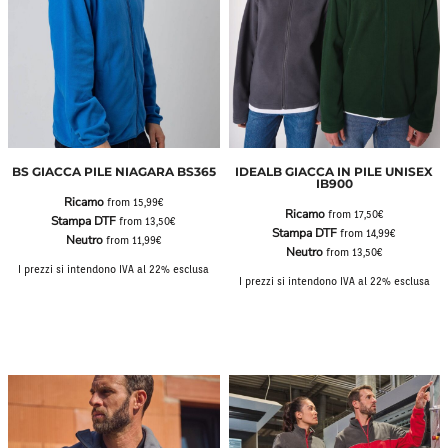
BS GIACCA PILE NIAGARA BS365
IDEALB GIACCA IN PILE UNISEX
IB900
Ricamo
from
15,99€
Ricamo
from
17,50€
Stampa DTF
from
13,50€
Stampa DTF
from
14,99€
Neutro
from
11,99€
Neutro
from
13,50€
I prezzi si intendono IVA al 22% esclusa
I prezzi si intendono IVA al 22% esclusa