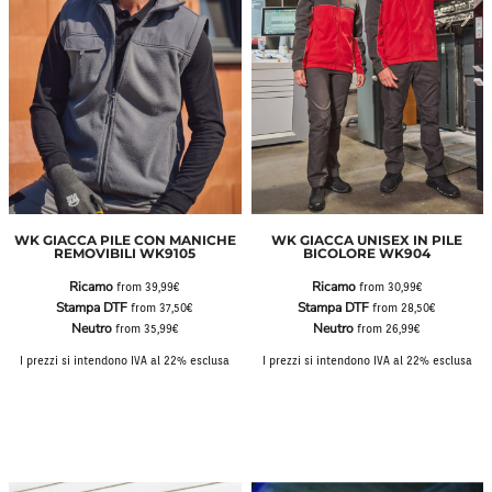
WK GIACCA PILE CON MANICHE
WK GIACCA UNISEX IN PILE
REMOVIBILI WK9105
BICOLORE WK904
Ricamo
Ricamo
from
39,99€
from
30,99€
Stampa DTF
Stampa DTF
from
37,50€
from
28,50€
Neutro
Neutro
from
35,99€
from
26,99€
I prezzi si intendono IVA al 22% esclusa
I prezzi si intendono IVA al 22% esclusa