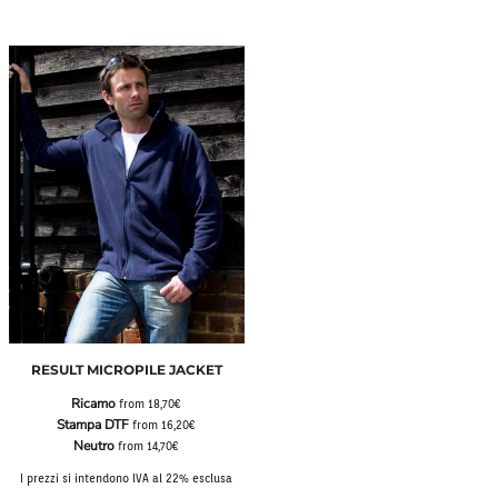
RESULT MICROPILE JACKET
Ricamo
from
18,70€
Stampa DTF
from
16,20€
Neutro
from
14,70€
I prezzi si intendono IVA al 22% esclusa