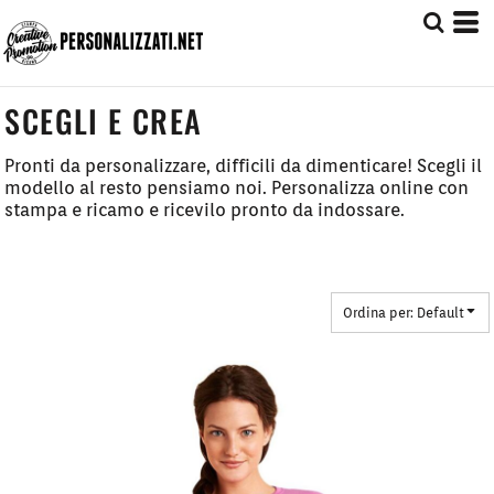
Default
Prezzo: Dal più Basso
Prezzo: Dal più Alto
SCEGLI E CREA
Date Added
Pronti da personalizzare, difficili da dimenticare! Scegli il
modello al resto pensiamo noi. Personalizza online con
stampa e ricamo e ricevilo pronto da indossare.
Ordina per: Default