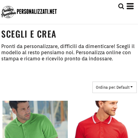
Default
Prezzo: Dal più Basso
Prezzo: Dal più Alto
SCEGLI E CREA
Date Added
Pronti da personalizzare, difficili da dimenticare! Scegli il
modello al resto pensiamo noi. Personalizza online con
stampa e ricamo e ricevilo pronto da indossare.
Ordina per: Default