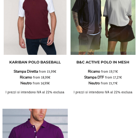
KARIBAN POLO BASEBALL
B&C ACTIVE POLO IN MESH
Stampa Diretta
Ricamo
from
15,99€
from
19,77€
Ricamo
Stampa DTF
from
18,99€
from
17,27€
Neutro
Neutro
from
14,99€
from
15,77€
I prezzi si intendono IVA al 22% esclusa
I prezzi si intendono IVA al 22% esclusa