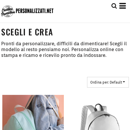
Default
Prezzo: Dal più Basso
Prezzo: Dal più Alto
SCEGLI E CREA
Date Added
Pronti da personalizzare, difficili da dimenticare! Scegli il
modello al resto pensiamo noi. Personalizza online con
stampa e ricamo e ricevilo pronto da indossare.
Ordina per: Default