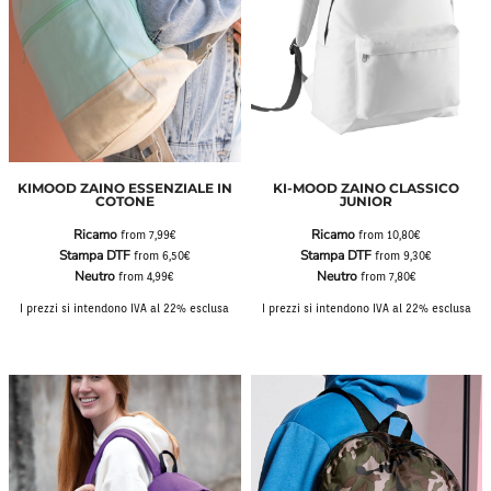
KIMOOD ZAINO ESSENZIALE IN
KI-MOOD ZAINO CLASSICO
COTONE
JUNIOR
Ricamo
Ricamo
from
7,99€
from
10,80€
Stampa DTF
Stampa DTF
from
6,50€
from
9,30€
Neutro
Neutro
from
4,99€
from
7,80€
I prezzi si intendono IVA al 22% esclusa
I prezzi si intendono IVA al 22% esclusa