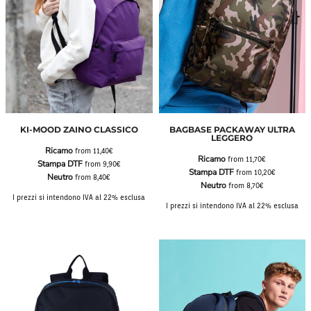
KI-MOOD ZAINO CLASSICO
BAGBASE PACKAWAY ULTRA
LEGGERO
Ricamo
from
11,40€
Ricamo
from
11,70€
Stampa DTF
from
9,90€
Stampa DTF
from
10,20€
Neutro
from
8,40€
Neutro
from
8,70€
I prezzi si intendono IVA al 22% esclusa
I prezzi si intendono IVA al 22% esclusa