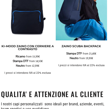
KI-MOOD ZAINO CON CERNIERE A
ZAINO SCUBA BACKPACK
CONTRASTO
Stampa DTF
from
21,40€
Ricamo
from
15,99€
Neutro
from
19,90€
Stampa DTF
from
14,50€
Neutro
I prezzi si intendono IVA al 22% esclusa
from
12,99€
I prezzi si intendono IVA al 22% esclusa
QUALITA' E ATTENZIONE AL CLIENTE
I nostri capi personalizzati sono ideali per brand, aziende, eventi,
team sportivi o uso quotidiano.