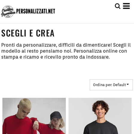
Default
Prezzo: Dal più Basso
Prezzo: Dal più Alto
SCEGLI E CREA
Date Added
Pronti da personalizzare, difficili da dimenticare! Scegli il
modello al resto pensiamo noi. Personalizza online con
stampa e ricamo e ricevilo pronto da indossare.
Ordina per: Default