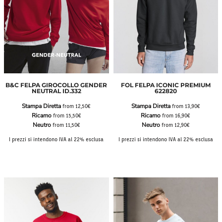
B&C FELPA GIROCOLLO GENDER
FOL FELPA ICONIC PREMIUM
NEUTRAL ID.332
622820
Stampa Diretta
Stampa Diretta
from
12,50€
from
13,90€
Ricamo
Ricamo
from
15,50€
from
16,90€
Neutro
Neutro
from
11,50€
from
12,90€
I prezzi si intendono IVA al 22% esclusa
I prezzi si intendono IVA al 22% esclusa