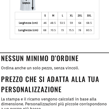
S
M
L
XL
2XL
3XL
Larghezza (cm)
46
48.5
53.5
59
64
68.5
Lunghezza (cm)
68
70.5
73
75.5
78
80.5
NESSUN MINIMO D’ORDINE
Ordina anche un solo pezzo, senza vincoli.
PREZZO CHE SI ADATTA ALLA TUA
PERSONALIZZAZIONE
La stampa e il ricamo vengono calcolati in base alla
dimensione. Personalizzazioni più piccole corrispondono
a un prezzo più basso.