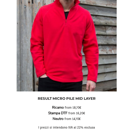
RESULT MICRO PILE MID LAYER
Ricamo
from
18,70€
Stampa DTF
from
16,20€
Neutro
from
14,70€
I prezzi si intendono IVA al 22% esclusa