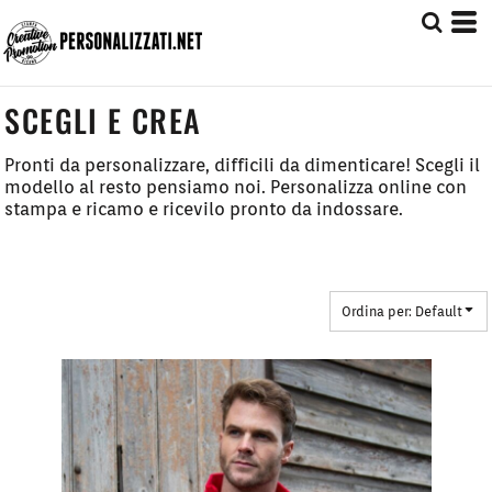
Default
Prezzo: Dal più Basso
Prezzo: Dal più Alto
SCEGLI E CREA
Date Added
Pronti da personalizzare, difficili da dimenticare! Scegli il
modello al resto pensiamo noi. Personalizza online con
stampa e ricamo e ricevilo pronto da indossare.
Ordina per: Default