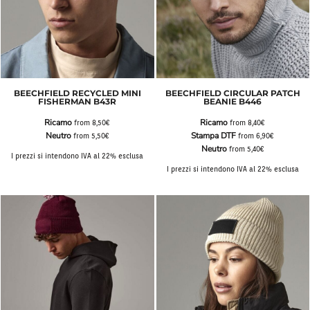
BEECHFIELD RECYCLED MINI
BEECHFIELD CIRCULAR PATCH
FISHERMAN B43R
BEANIE B446
Ricamo
Ricamo
from
8,50€
from
8,40€
Neutro
Stampa DTF
from
5,50€
from
6,90€
Neutro
from
5,40€
I prezzi si intendono IVA al 22% esclusa
I prezzi si intendono IVA al 22% esclusa