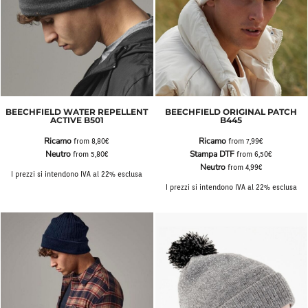
BEECHFIELD WATER REPELLENT
BEECHFIELD ORIGINAL PATCH
ACTIVE B501
B445
Ricamo
Ricamo
from
8,80€
from
7,99€
Neutro
Stampa DTF
from
5,80€
from
6,50€
Neutro
from
4,99€
I prezzi si intendono IVA al 22% esclusa
I prezzi si intendono IVA al 22% esclusa