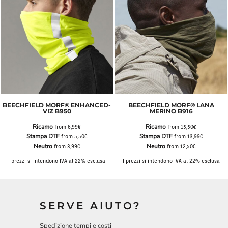
BEECHFIELD MORF® ENHANCED-
BEECHFIELD MORF® LANA
VIZ B950
MERINO B916
Ricamo
Ricamo
from
6,99€
from
15,50€
Stampa DTF
Stampa DTF
from
5,50€
from
13,99€
Neutro
Neutro
from
3,99€
from
12,50€
I prezzi si intendono IVA al 22% esclusa
I prezzi si intendono IVA al 22% esclusa
SERVE AIUTO?
Spedizione tempi e costi