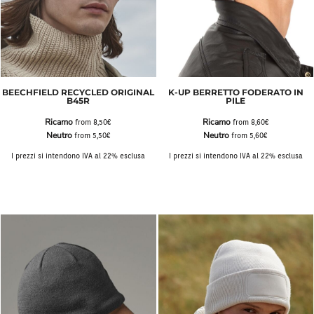
BEECHFIELD RECYCLED ORIGINAL
K-UP BERRETTO FODERATO IN
B45R
PILE
Ricamo
Ricamo
from
8,50€
from
8,60€
Neutro
Neutro
from
5,50€
from
5,60€
I prezzi si intendono IVA al 22% esclusa
I prezzi si intendono IVA al 22% esclusa