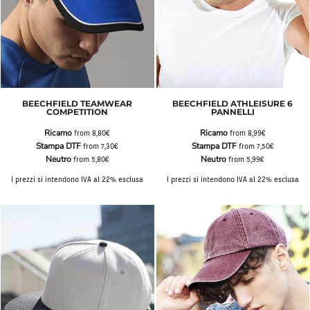
BEECHFIELD TEAMWEAR
BEECHFIELD ATHLEISURE 6
COMPETITION
PANNELLI
Ricamo
Ricamo
from
8,80€
from
8,99€
Stampa DTF
Stampa DTF
from
7,30€
from
7,50€
Neutro
Neutro
from
5,80€
from
5,99€
I prezzi si intendono IVA al 22% esclusa
I prezzi si intendono IVA al 22% esclusa