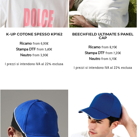
K-UP COTONE SPESSO KP162
BEECHFIELD ULTIMATE 5 PANEL
CAP
Ricamo
from
6,90€
Ricamo
from
8,70€
Stampa DTF
from
5,40€
Stampa DTF
from
7,20€
Neutro
from
3,90€
Neutro
from
5,70€
I prezzi si intendono IVA al 22% esclusa
I prezzi si intendono IVA al 22% esclusa