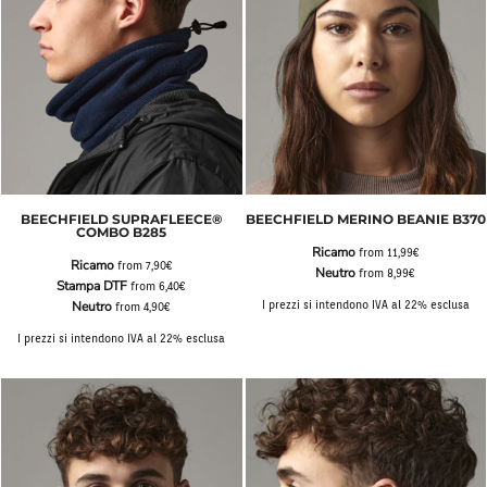
BEECHFIELD SUPRAFLEECE®
BEECHFIELD MERINO BEANIE B370
COMBO B285
Ricamo
from
11,99€
Ricamo
from
7,90€
Neutro
from
8,99€
Stampa DTF
from
6,40€
Neutro
I prezzi si intendono IVA al 22% esclusa
from
4,90€
I prezzi si intendono IVA al 22% esclusa