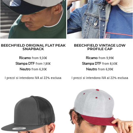
BEECHFIELD ORIGINAL FLAT PEAK
BEECHFIELD VINTAGE LOW
SNAPBACK
PROFILE CAP
Ricamo
Ricamo
from
9,30€
from
9,99€
Stampa DTF
Stampa DTF
from
7,80€
from
8,50€
Neutro
Neutro
from
6,30€
from
6,99€
I prezzi si intendono IVA al 22% esclusa
I prezzi si intendono IVA al 22% esclusa