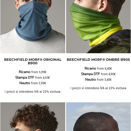
BEECHFIELD MORF® ORIGINAL
BEECHFIELD MORF® OMBRÉ B905
B900
Ricamo
from
6,40€
Ricamo
from
5,99€
Stampa DTF
from
4,90€
Stampa DTF
from
4,50€
Neutro
from
3,40€
Neutro
from
2,99€
I prezzi si intendono IVA al 22% esclusa
I prezzi si intendono IVA al 22% esclusa