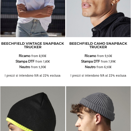
BEECHFIELD VINTAGE SNAPBACK
BEECHFIELD CAMO SNAPBACK
TRUCKER
TRUCKER
Ricamo
Ricamo
from
8,90€
from
9,50€
Stampa DTF
Stampa DTF
from
7,40€
from
7,99€
Neutro
Neutro
from
5,90€
from
6,50€
I prezzi si intendono IVA al 22% esclusa
I prezzi si intendono IVA al 22% esclusa