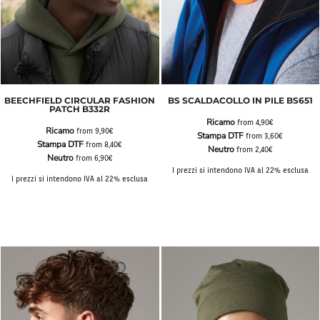
BEECHFIELD CIRCULAR FASHION
BS SCALDACOLLO IN PILE BS651
PATCH B332R
Ricamo
from
4,90€
Ricamo
from
9,90€
Stampa DTF
from
3,60€
Stampa DTF
from
8,40€
Neutro
from
2,40€
Neutro
from
6,90€
I prezzi si intendono IVA al 22% esclusa
I prezzi si intendono IVA al 22% esclusa