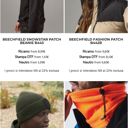
BEECHFIELD SNOWSTAR PATCH
BEECHFIELD FASHION PATCH
BEANIE B443
B442R
Ricamo
Ricamo
from
8,99€
from
9,60€
Stampa DTF
Stampa DTF
from
7,50€
from
8,10€
Neutro
Neutro
from
5,99€
from
6,60€
I prezzi si intendono IVA al 22% esclusa
I prezzi si intendono IVA al 22% esclusa