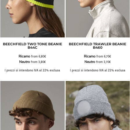
BEECHFIELD TWO TONE BEANIE
BEECHFIELD TRAWLER BEANIE
B44C
B460
Ricamo
Ricamo
from
6,80€
from
6,70€
Neutro
Neutro
from
3,80€
from
3,70€
I prezzi si intendono IVA al 22% esclusa
I prezzi si intendono IVA al 22% esclusa