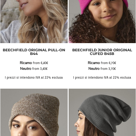
BEECHFIELD ORIGINAL PULL-ON
BEECHFIELD JUNIOR ORIGINAL
B44
CUFED B45B
Ricamo
Ricamo
from
6,40€
from
6,70€
Neutro
Neutro
from
3,40€
from
3,70€
I prezzi si intendono IVA al 22% esclusa
I prezzi si intendono IVA al 22% esclusa