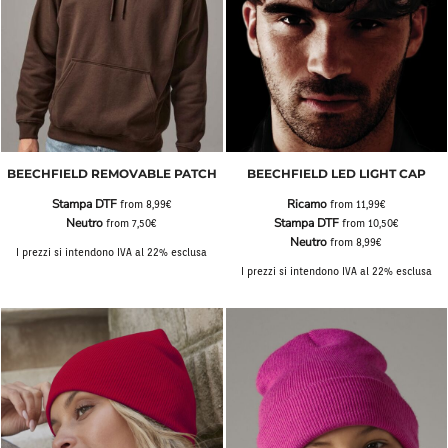
BEECHFIELD REMOVABLE PATCH
BEECHFIELD LED LIGHT CAP
Stampa DTF
Ricamo
from
8,99€
from
11,99€
Neutro
Stampa DTF
from
7,50€
from
10,50€
Neutro
from
8,99€
I prezzi si intendono IVA al 22% esclusa
I prezzi si intendono IVA al 22% esclusa