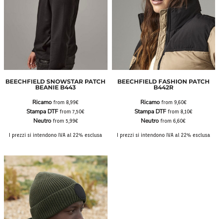
BEECHFIELD SNOWSTAR PATCH
BEECHFIELD FASHION PATCH
BEANIE B443
B442R
Ricamo
Ricamo
from
8,99€
from
9,60€
Stampa DTF
Stampa DTF
from
7,50€
from
8,10€
Neutro
Neutro
from
5,99€
from
6,60€
I prezzi si intendono IVA al 22% esclusa
I prezzi si intendono IVA al 22% esclusa