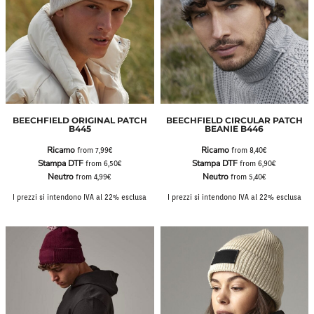
BEECHFIELD ORIGINAL PATCH
BEECHFIELD CIRCULAR PATCH
B445
BEANIE B446
Ricamo
Ricamo
from
7,99€
from
8,40€
Stampa DTF
Stampa DTF
from
6,50€
from
6,90€
Neutro
Neutro
from
4,99€
from
5,40€
I prezzi si intendono IVA al 22% esclusa
I prezzi si intendono IVA al 22% esclusa