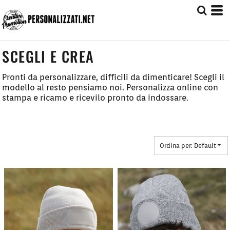
Default
Prezzo: Dal più Basso
Prezzo: Dal più Alto
SCEGLI E CREA
Date Added
Pronti da personalizzare, difficili da dimenticare! Scegli il
modello al resto pensiamo noi. Personalizza online con
stampa e ricamo e ricevilo pronto da indossare.
Ordina per: Default