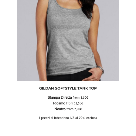
Bavaglini
Pile Mezza Zip
Pile Zip
GILDAN SOFTSTYLE TANK TOP
Stampa Diretta
from
8,50€
Ricamo
from
11,50€
Neutro
from
7,50€
I prezzi si intendono IVA al 22% esclusa