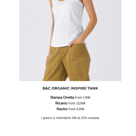
FELPE BICOLORE
FELPE OVERSIZE
ACCESSO
FELPE LEGGERE
FELPE JACKET
REGISTRATI
FELPE LEGGERE
BOMBER
CARRELLO: 0 ARTICOLO
CAMICIE MANICA LUNGA
SMANICATI
SOFTSHELL
JACKET LEGGERE
BOMBER & GIUBBINI
PILE MEZZA ZIP
B&C ORGANIC INSPIRE TANK
PILE ZIP
Stampa Diretta
from
7,90€
Ricamo
from
10,90€
Neutro
from
6,90€
I prezzi si intendono IVA al 22% esclusa