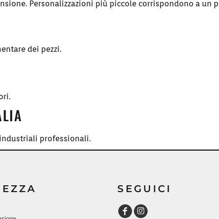
ensione. Personalizzazioni più piccole corrispondono a un p
entare dei pezzi.
ori.
ALIA
ndustriali professionali.
REZZA
SEGUICI
esione