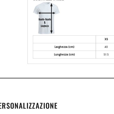
XS
Larghezza (cm)
40
Lunghezza (cm)
57.5
PERSONALIZZAZIONE