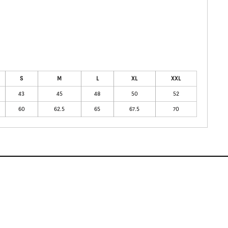
S
M
L
XL
XXL
43
45
48
50
52
60
62.5
65
67.5
70