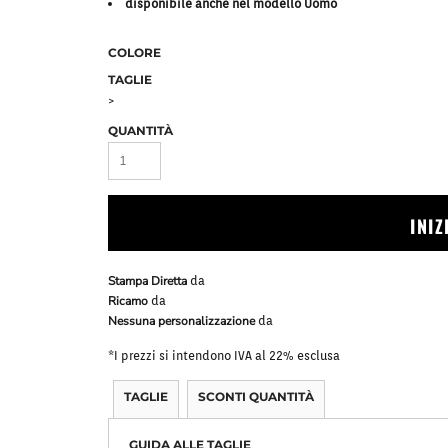
disponibile anche nel modello Uomo
Bavaglini
Pile Mezza Zip
Pile Zip
COLORE
TAGLIE
>
QUANTITÀ
INI
Stampa Diretta
da
Ricamo
da
Nessuna personalizzazione
da
*
I prezzi si intendono IVA al 22% esclusa
TAGLIE
SCONTI QUANTITÀ
GUIDA ALLE TAGLIE