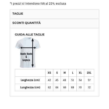
*
I prezzi si intendono IVA al 22% esclusa
TAGLIE
SCONTI QUANTITÀ
GUIDA ALLE TAGLIE
XS
S
M
L
XL
2XL
Larghezza (cm)
42
45
48
51
54
57
Lunghezza (cm)
62
64
66
68
70
72