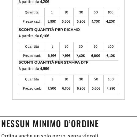
A partire da
4,20€
Quantità
1
10
30
50
100
Prezzo cad.
5,99€
5,50€
5,20€
4,70€
4,20€
SCONTI QUANTITÀ PER RICAMO
A partire da
6,10€
Quantità
1
10
30
50
100
Prezzo cad.
8,99€
7,99€
7,40€
6,80€
6,10€
SCONTI QUANTITÀ PER STAMPA DTF
A partire da
4,99€
Quantità
1
10
30
50
100
Prezzo cad.
7,50€
6,70€
6,20€
5,60€
4,99€
NESSUN MINIMO D’ORDINE
Ordina anche un solo pezzo, senza vincoli.