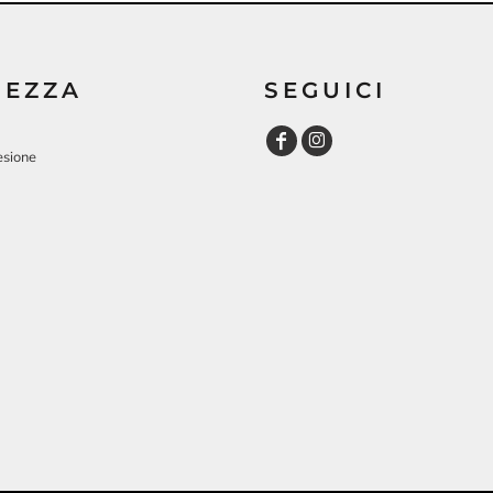
REZZA
SEGUICI
esione