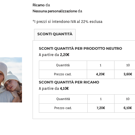
Ricamo
da
Bavaglini
Pile Mezza Zip
Nessuna personalizzazione
da
Pile Zip
*
I prezzi si intendono IVA al 22% esclusa
SCONTI QUANTITÀ
SCONTI QUANTITÀ PER PRODOTTO NEUTRO
A partire da
2,20€
Quantità
1
10
Prezzo cad.
4,20€
3,60€
SCONTI QUANTITÀ PER RICAMO
A partire da
4,10€
Quantità
1
10
Prezzo cad.
7,20€
6,10€