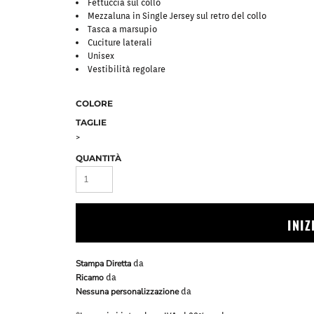
Fettuccia sul collo
Bavaglini
Pile Mezza Zip
Mezzaluna in Single Jersey sul retro del collo
Pile Zip
Tasca a marsupio
Cuciture laterali
Unisex
Vestibilità regolare
COLORE
TAGLIE
>
QUANTITÀ
INI
Stampa Diretta
da
Ricamo
da
Nessuna personalizzazione
da