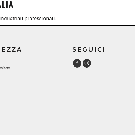
ALIA
ndustriali professionali.
REZZA
SEGUICI
esione