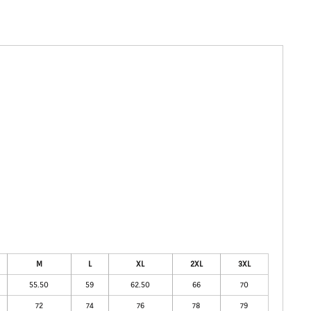
M
L
XL
2XL
3XL
55.50
59
62.50
66
70
72
74
76
78
79