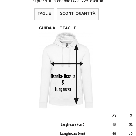
*
I prezzi si intendono IVA al 22% esclusa
TAGLIE
SCONTI QUANTITÀ
GUIDA ALLE TAGLIE
XS
S
Larghezza (cm)
49
52
Lunghezza (cm)
68
70