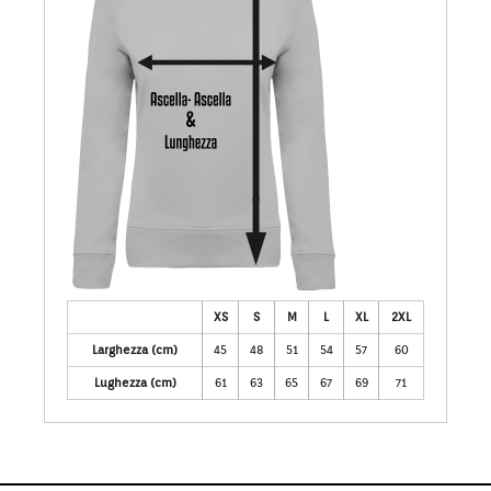
XS
S
M
L
XL
2XL
Larghezza (cm)
45
48
51
54
57
60
Lughezza (cm)
61
63
65
67
69
71