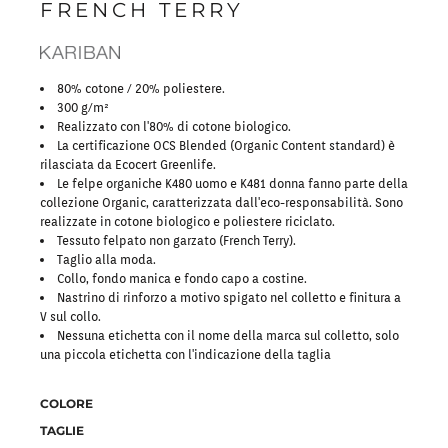
FRENCH TERRY
80% cotone / 20% poliestere.
300 g/m²
Realizzato con l'80% di cotone biologico.
La certificazione OCS Blended (Organic Content standard) è
rilasciata da Ecocert Greenlife.
Le felpe organiche K480 uomo e K481 donna fanno parte della
collezione Organic, caratterizzata dall'eco-responsabilità. Sono
realizzate in cotone biologico e poliestere riciclato.
Tessuto felpato non garzato (French Terry).
Taglio alla moda.
Collo, fondo manica e fondo capo a costine.
Nastrino di rinforzo a motivo spigato nel colletto e finitura a
V sul collo.
Nessuna etichetta con il nome della marca sul colletto, solo
una piccola etichetta con l'indicazione della taglia
COLORE
TAGLIE