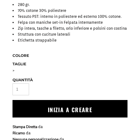
280 gr.
70% cotone 30% poliestere
Tessuto PST: interno in poliestere ed esterno 100% cotone.
Felpa con maniche set-in Felpata internamente
Zip intera, tasche a filetto, orlo inferiore e polsini con costina
Struttura con cuciture laterali
Etichetta strappabile
COLORE
TAGLIE
>
QUANTITÀ
INIZIA A CREARE
Stampa Diretta
da
Ricamo
da
Nessuna personalizzazione
da