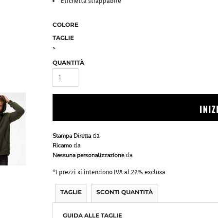
Etichetta strappabile
Bavaglini
Pile Mezza Zip
Pile Zip
COLORE
TAGLIE
>
QUANTITÀ
INI
Stampa Diretta
da
Ricamo
da
Nessuna personalizzazione
da
*
I prezzi si intendono IVA al 22% esclusa
TAGLIE
SCONTI QUANTITÀ
GUIDA ALLE TAGLIE