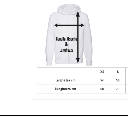
XS
S
Larghezza cm
54
56
Lunghezza cm
68
70