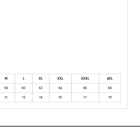
M
L
XL
XXL
XXXL
4XL
58
60
62
64
66
68
71
73
74
76
77
79