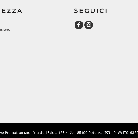
REZZA
SEGUICI
esione
ve Promotion snc - Via dell'Edera 125 / 127 - 85100 Potenza (PZ) - P.IVA IT0193