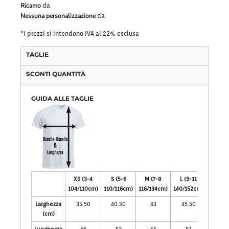
Ricamo
da
Nessuna personalizzazione
da
*
I prezzi si intendono IVA al 22% esclusa
TAGLIE
SCONTI QUANTITÀ
GUIDA ALLE TAGLIE
XS (3-4
S (5-6
M (7-8
L (9-11
XL (12
104/110cm)
110/116cm)
116/134cm)
140/152cm)
164/17
Larghezza
35.50
40.50
43
45.50
48
(cm)