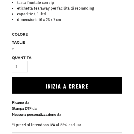
tasca frontale con zip
etichetta tearaway per facilità di rebranding
capacità: 1,5 Litri
dimensioni: 16 x 23 x 7 cm
COLORE
TAGLIE
>
QUANTITÀ
INIZIA A CREARE
Ricamo
da
Stampa DTF
da
Nessuna personalizzazione
da
*
I prezzi si intendono IVA al 22% esclusa