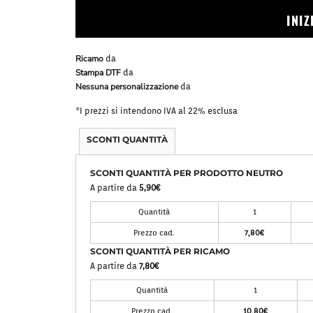
Bavaglini
Pile Mezza Zip
INI
Pile Zip
Ricamo
da
Stampa DTF
da
Nessuna personalizzazione
da
*
I prezzi si intendono IVA al 22% esclusa
SCONTI QUANTITÀ
SCONTI QUANTITÀ PER PRODOTTO NEUTRO
A partire da
5,90€
Quantità
1
Prezzo cad.
7,80€
SCONTI QUANTITÀ PER RICAMO
A partire da
7,80€
Quantità
1
Prezzo cad.
10,80€