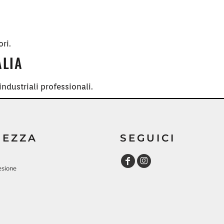
ori.
ALIA
ndustriali professionali.
REZZA
SEGUICI
esione