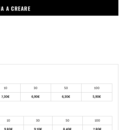
ZIA A CREARE
10
30
50
100
7,30€
6,90€
6,30€
5,90€
10
30
50
100
9,80€
9,10€
8,40€
7,80€