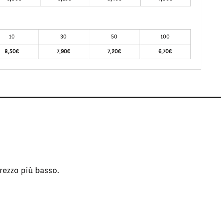
10
30
50
100
8,50€
7,90€
7,20€
6,70€
rezzo più basso.