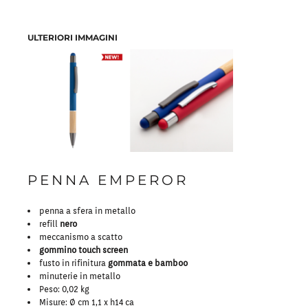
ULTERIORI IMMAGINI
PENNA EMPEROR
penna a sfera in metallo
refill
nero
meccanismo a scatto
gommino touch screen
fusto in rifinitura
gommata e bamboo
minuterie in metallo
Peso:
0,02 kg
Misure:
Ø cm 1,1 x h14 ca