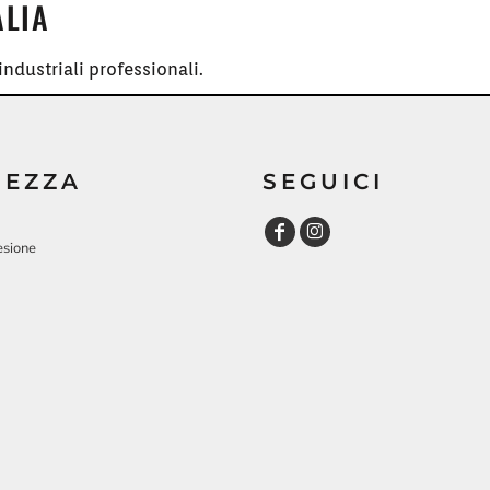
ALIA
ndustriali professionali.
REZZA
SEGUICI
esione