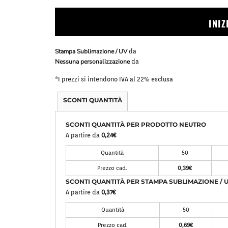
Bavaglini
Pile Mezza Zip
INI
Pile Zip
Stampa Sublimazione / UV
da
Nessuna personalizzazione
da
*
I prezzi si intendono IVA al 22% esclusa
SCONTI QUANTITÀ
SCONTI QUANTITÀ PER PRODOTTO NEUTRO
A partire da
0,24€
Quantità
50
Prezzo cad.
0,39€
SCONTI QUANTITÀ PER STAMPA SUBLIMAZIONE / 
A partire da
0,37€
Quantità
50
Prezzo cad.
0,69€