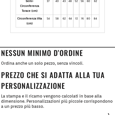
Semi-
37
40
43
48
52
56
60
62
Circonferenza
Torace (cm)
Circonferenza Vita
54
58
62
64
72
76
80
84
(cm)
NESSUN MINIMO D’ORDINE
Ordina anche un solo pezzo, senza vincoli.
PREZZO CHE SI ADATTA ALLA TUA
PERSONALIZZAZIONE
La stampa e il ricamo vengono calcolati in base alla
dimensione. Personalizzazioni più piccole corrispondono
a un prezzo più basso.