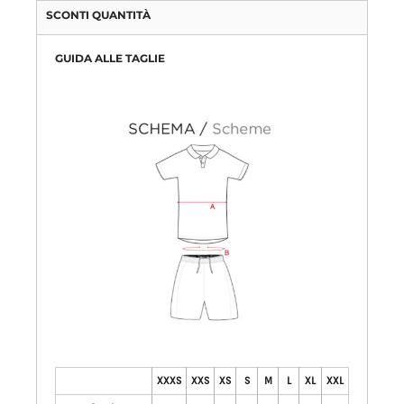
SCONTI QUANTITÀ
GUIDA ALLE TAGLIE
XXXS
XXS
XS
S
M
L
XL
XXL