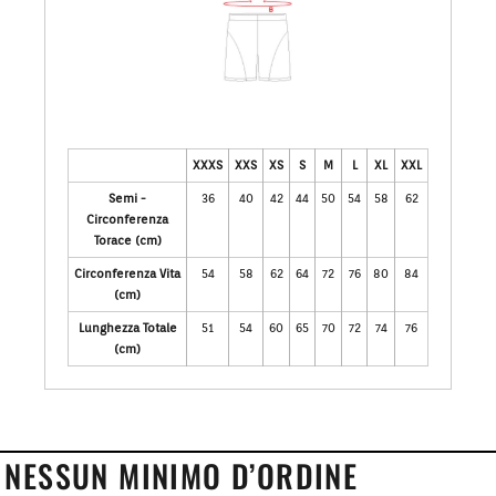
XXXS
XXS
XS
S
M
L
XL
XXL
Semi -
36
40
42
44
50
54
58
62
Circonferenza
Torace (cm)
Circonferenza Vita
54
58
62
64
72
76
80
84
(cm)
Lunghezza Totale
51
54
60
65
70
72
74
76
(cm)
NESSUN MINIMO D’ORDINE