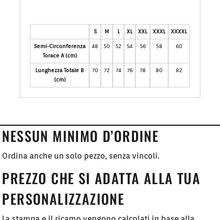
S
M
L
XL
XXL
XXXL
XXXXL
Semi-Circonferenza
48
50
52
54
56
58
60
Torace A (cm)
Lunghezza Totale B
70
72
74
76
78
80
82
(cm)
NESSUN MINIMO D’ORDINE
Ordina anche un solo pezzo, senza vincoli.
PREZZO CHE SI ADATTA ALLA TUA
PERSONALIZZAZIONE
La stampa e il ricamo vengono calcolati in base alla