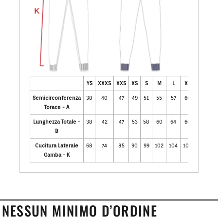
YS
XXXS
XXS
XS
S
M
L
XL
2XL
3X
Semicirconferenza
38
40
47
49
51
55
57
60
62
6
Torace - A
Lunghezza Totale -
38
42
47
53
58
60
64
66
68
7
B
Cucitura Laterale
68
74
85
90
99
102
104
106
108
11
Gamba - K
NESSUN MINIMO D’ORDINE