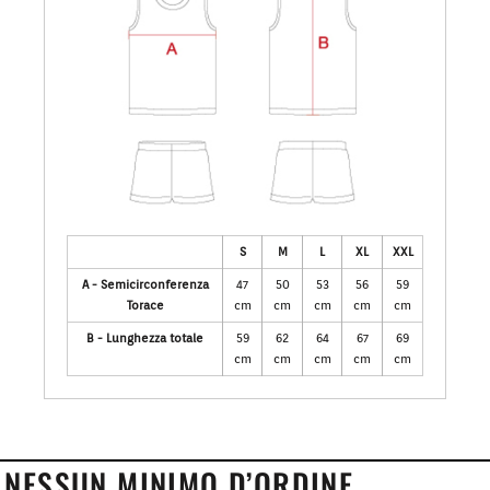
S
M
L
XL
XXL
A - Semicirconferenza
47
50
53
56
59
Torace
cm
cm
cm
cm
cm
B - Lunghezza totale
59
62
64
67
69
cm
cm
cm
cm
cm
NESSUN MINIMO D’ORDINE