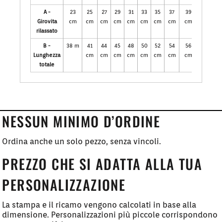
A -
23
25
27
29
31
33
35
37
39
Girovita
cm
cm
cm
cm
cm
cm
cm
cm
cm
rilassato
B -
38 m
41
44
45
48
50
52
54
56
Lunghezza
cm
cm
cm
cm
cm
cm
cm
cm
totale
NESSUN MINIMO D’ORDINE
Ordina anche un solo pezzo, senza vincoli.
PREZZO CHE SI ADATTA ALLA TUA
PERSONALIZZAZIONE
La stampa e il ricamo vengono calcolati in base alla
dimensione. Personalizzazioni più piccole corrispondono