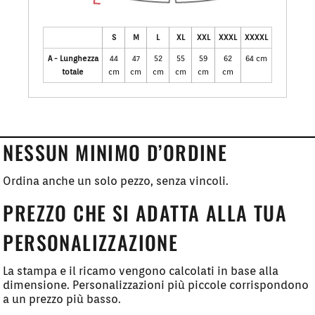
S
M
L
XL
XXL
XXXL
XXXXL
A - Lunghezza
44
47
52
55
59
62
64 cm
totale
cm
cm
cm
cm
cm
cm
NESSUN MINIMO D’ORDINE
Ordina anche un solo pezzo, senza vincoli.
PREZZO CHE SI ADATTA ALLA TUA
PERSONALIZZAZIONE
La stampa e il ricamo vengono calcolati in base alla
dimensione. Personalizzazioni più piccole corrispondono
a un prezzo più basso.