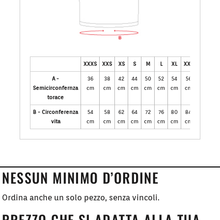
XXXS
XXS
XS
S
M
L
XL
XXL
XXXL
X
A -
36
38
42
44
50
52
54
56
58
6
Semicirconfernza
cm
cm
cm
cm
cm
cm
cm
cm
cm
torace
B - Circonferenza
54
58
62
64
72
76
80
84
88
vita
cm
cm
cm
cm
cm
cm
cm
cm
cm
NESSUN MINIMO D’ORDINE
Ordina anche un solo pezzo, senza vincoli.
PREZZO CHE SI ADATTA ALLA TUA