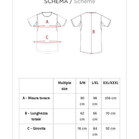
Multiple
S/M
L/XL
XXL/XXXL
size
A - Misura torace
90
98
106 cm
cm
cm
B - Lunghezza
62
66
70 cm
totale
cm
cm
C - Girovita
76 cm
84
92 cm
cm