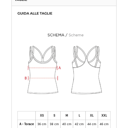
GUIDA ALLE TAGLIE
XS
S
M
L
XL
XXL
A - Torace
36 cm
38 cm
40 cm
42 cm
44 cm
46 cm