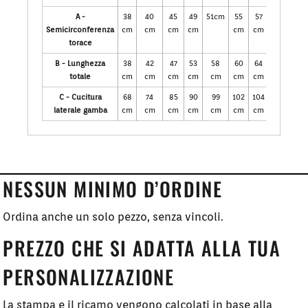
A -
38
40
45
49
51cm
55
57
60cm
6
Semicirconferenza
cm
cm
cm
cm
cm
cm
c
torace
B - Lunghezza
38
42
47
53
58
60
64
66
6
totale
cm
cm
cm
cm
cm
cm
cm
cm
c
C - Cucitura
68
74
85
90
99
102
104
106
1
laterale gamba
cm
cm
cm
cm
cm
cm
cm
cm
c
NESSUN MINIMO D’ORDINE
Ordina anche un solo pezzo, senza vincoli.
PREZZO CHE SI ADATTA ALLA TUA
PERSONALIZZAZIONE
La stampa e il ricamo vengono calcolati in base alla