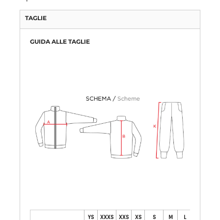
TAGLIE
GUIDA ALLE TAGLIE
YS
XXXS
XXS
XS
S
M
L
XL
X