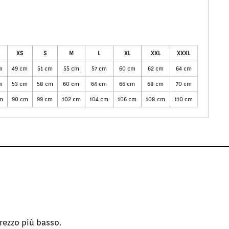
XS
S
M
L
XL
XXL
XXXL
m
49 cm
51 cm
55 cm
57 cm
60 cm
62 cm
64 cm
m
53 cm
58 cm
60 cm
64 cm
66 cm
68 cm
70 cm
m
90 cm
99 cm
102 cm
104 cm
106 cm
108 cm
110 cm
rezzo più basso.