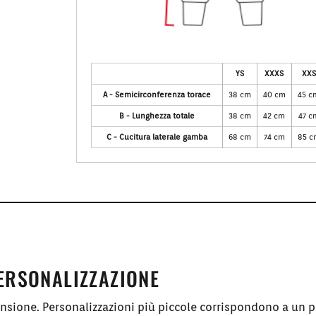
YS
XXXS
XXS
A - Semicirconferenza torace
38 cm
40 cm
45 c
B - Lunghezza totale
38 cm
42 cm
47 c
C - Cucitura laterale gamba
68 cm
74 cm
85 c
PERSONALIZZAZIONE
ensione. Personalizzazioni più piccole corrispondono a un p