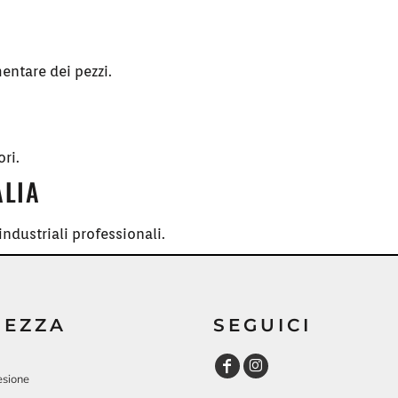
entare dei pezzi.
ori.
ALIA
ndustriali professionali.
REZZA
SEGUICI
esione