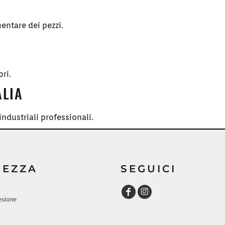
entare dei pezzi.
ori.
ALIA
ndustriali professionali.
REZZA
SEGUICI
esione