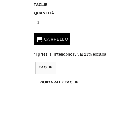
TAGLIE
Bavaglini
Pile Mezza Zip
Pile Zip
QUANTITÀ
CARRELLO
*
I prezzi si intendono IVA al 22% esclusa
TAGLIE
GUIDA ALLE TAGLIE