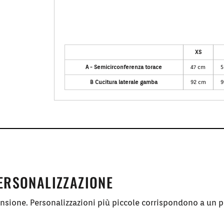
XS
A - Semicirconferenza torace
47 cm
5
B Cucitura laterale gamba
92 cm
9
PERSONALIZZAZIONE
ensione. Personalizzazioni più piccole corrispondono a un p