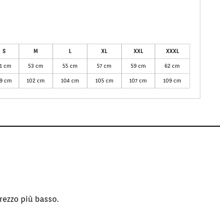
S
M
L
XL
XXL
XXXL
1 cm
53 cm
55 cm
57 cm
59 cm
62 cm
9 cm
102 cm
104 cm
105 cm
107 cm
109 cm
rezzo più basso.