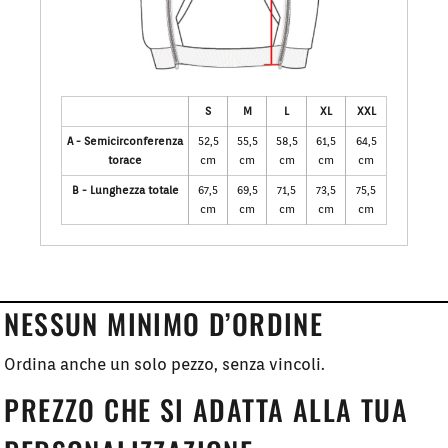
S
M
L
XL
XXL
A - Semicirconferenza
52,5
55,5
58,5
61,5
64,5
torace
cm
cm
cm
cm
cm
B - Lunghezza totale
67,5
69,5
71,5
73,5
75,5
cm
cm
cm
cm
cm
NESSUN MINIMO D’ORDINE
Ordina anche un solo pezzo, senza vincoli.
PREZZO CHE SI ADATTA ALLA TUA