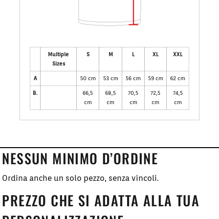
Multiple
S
M
L
XL
XXL
Sizes
A
50 cm
53 cm
56 cm
59 cm
62 cm
B.
66,5
68,5
70,5
72,5
74,5
cm
cm
cm
cm
cm
NESSUN MINIMO D’ORDINE
Ordina anche un solo pezzo, senza vincoli.
PREZZO CHE SI ADATTA ALLA TUA