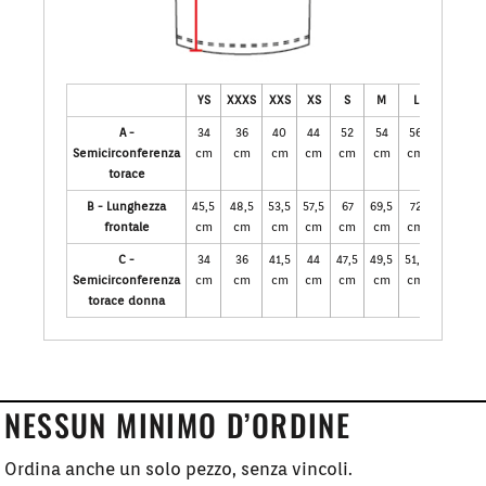
YS
XXXS
XXS
XS
S
M
L
XL
X
A -
34
36
40
44
52
54
56
58
6
Semicirconferenza
cm
cm
cm
cm
cm
cm
cm
cm
c
torace
B - Lunghezza
45,5
48,5
53,5
57,5
67
69,5
72
74,5
7
frontale
cm
cm
cm
cm
cm
cm
cm
cm
c
C -
34
36
41,5
44
47,5
49,5
51,5
53,5
55
Semicirconferenza
cm
cm
cm
cm
cm
cm
cm
cm
c
torace donna
NESSUN MINIMO D’ORDINE
Ordina anche un solo pezzo, senza vincoli.