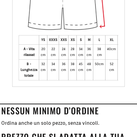
YS
XXXS
XXS
XS
S
M
L
XL
XXL
XXXL
A - Vita
20
22
24
28
34
36
38
40cm
42
44
rilassat
cm
cm
cm
cm
cm
cm
cm
cm
cm
B -
32
34
36
38
45
48
50cm
52
54
56
Lunghezza
cm
cm
cm
cm
cm
cm
cm
cm
cm
totale
NESSUN MINIMO D’ORDINE
Ordina anche un solo pezzo, senza vincoli.
PREZZO CHE SI ADATTA ALLA TUA