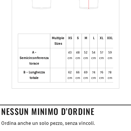
Multiple
XS
S
M
L
XL
XXL
XXXL
Sizes
A -
43
48
52
54
57
59
63
Semicirconferenza
cm
cm
cm
cm
cm
cm
cm
torace
B - Lunghezza
62
66
69
74
76
78
79
totale
cm
cm
cm
cm
cm
cm
cm
NESSUN MINIMO D’ORDINE
Ordina anche un solo pezzo, senza vincoli.