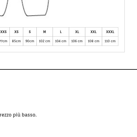
XXS
XS
S
M
L
XL
XXL
XXXL
77cm
85cm
90cm
102 cm
104 cm
106 cm
108 cm
110 cm
rezzo più basso.