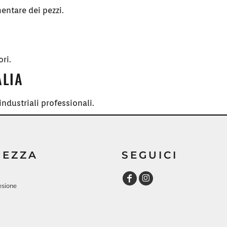
entare dei pezzi.
ori.
ALIA
ndustriali professionali.
REZZA
SEGUICI
esione