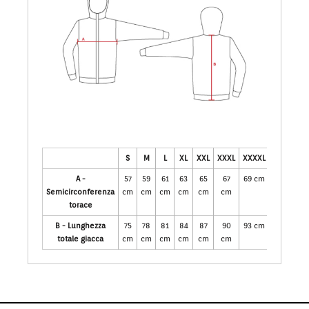
S
M
L
XL
XXL
XXXL
XXXXL
A -
57
59
61
63
65
67
69 cm
Semicirconferenza
cm
cm
cm
cm
cm
cm
torace
B - Lunghezza
75
78
81
84
87
90
93 cm
totale giacca
cm
cm
cm
cm
cm
cm