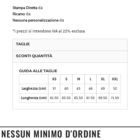
Stampa Diretta
da
Ricamo
da
Nessuna personalizzazione
da
*
I prezzi si intendono IVA al 22% esclusa
TAGLIE
SCONTI QUANTITÀ
GUIDA ALLE TAGLIE
XS
S
M
L
XL
XXL
Larghezza (cm)
37
40
43
46
49
52
Lunghezza (cm)
61.50
63.50
65.50
67.50
69.50
71.50
NESSUN MINIMO D’ORDINE