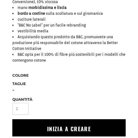
Conversione), 10% viscosa
mano
morbidissima e liscia
bordo a costine
sulla scollatura e sul giromanica
cuciture laterali
"B&C No Label" per un facile rebranding
vestibilità media
Acquistando questo prodotto da B&C, promuovete una
produzione più responsabile del cotone attraverso la Better
Cotton Initiative
B&C opta per il 100% di fibre più sostenibili per i modelli che
contengono cotone
COLORE
TAGLIE
>
QUANTITÀ
INIZIA A CREARE