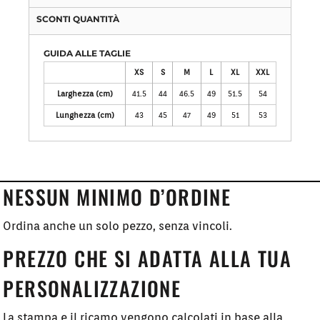
SCONTI QUANTITÀ
GUIDA ALLE TAGLIE
XS
S
M
L
XL
XXL
Larghezza (cm)
41.5
44
46.5
49
51.5
54
Lunghezza (cm)
43
45
47
49
51
53
NESSUN MINIMO D’ORDINE
Ordina anche un solo pezzo, senza vincoli.
PREZZO CHE SI ADATTA ALLA TUA
PERSONALIZZAZIONE
La stampa e il ricamo vengono calcolati in base alla