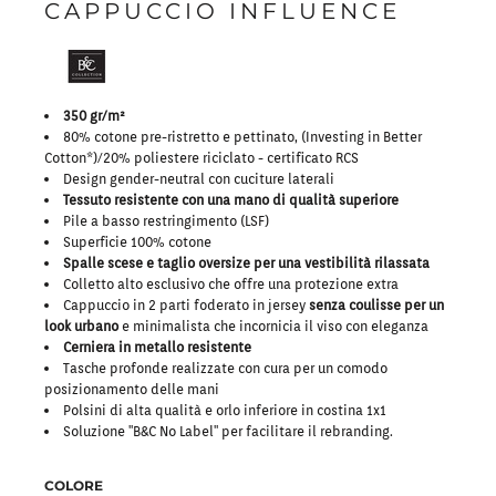
CAPPUCCIO INFLUENCE
350 gr/m²
80% cotone pre-ristretto e pettinato, (Investing in Better
Cotton*)/20% poliestere riciclato - certificato RCS
Design gender-neutral con cuciture laterali
Tessuto resistente con una mano di qualità superiore
Pile a basso restringimento (LSF)
Superficie 100% cotone
Spalle scese e taglio oversize per una vestibilità rilassata
Colletto alto esclusivo che offre una protezione extra
Cappuccio in 2 parti foderato in jersey
senza coulisse per un
look urbano
e minimalista che incornicia il viso con eleganza
Cerniera in metallo resistente
Tasche profonde realizzate con cura per un comodo
posizionamento delle mani
Polsini di alta qualità e orlo inferiore in costina 1x1
Soluzione "B&C No Label" per facilitare il rebranding.
COLORE