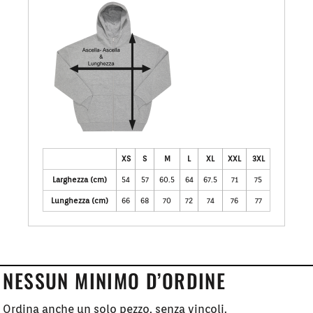
XS
S
M
L
XL
XXL
3XL
Larghezza (cm)
54
57
60.5
64
67.5
71
75
Lunghezza (cm)
66
68
70
72
74
76
77
NESSUN MINIMO D’ORDINE
Ordina anche un solo pezzo, senza vincoli.